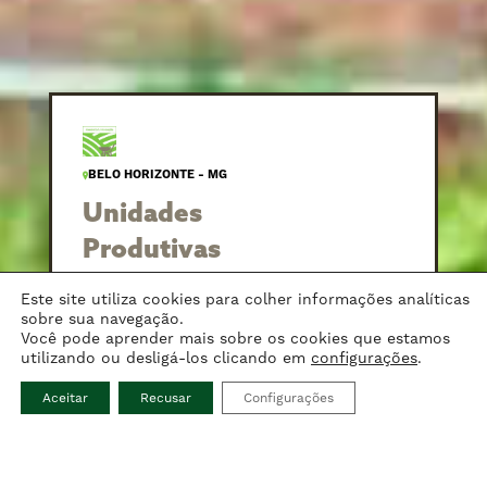
BELO HORIZONTE - MG
Unidades
Produtivas
da
Este site utiliza cookies para colher informações analíticas
Agricultura
sobre sua navegação.
Você pode aprender mais sobre os cookies que estamos
Urbana
utilizando ou desligá-los clicando em
configurações
.
Aceitar
Recusar
Configurações
INÍCIO
1993
A Prefeitura